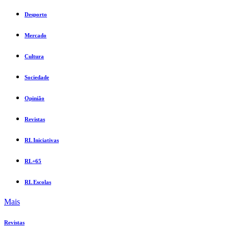
Desporto
Mercado
Cultura
Sociedade
Opinião
Revistas
RL Iniciativas
RL+65
RL Escolas
Mais
Revistas