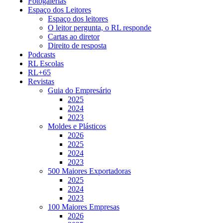
Fotogalerias
Espaço dos Leitores
Espaço dos leitores
O leitor pergunta, o RL responde
Cartas ao diretor
Direito de resposta
Podcasts
RL Escolas
RL+65
Revistas
Guia do Empresário
2025
2024
2023
Moldes e Plásticos
2026
2025
2024
2023
500 Maiores Exportadoras
2025
2024
2023
100 Maiores Empresas
2026