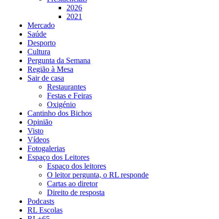
2026
2021
Mercado
Saúde
Desporto
Cultura
Pergunta da Semana
Região à Mesa
Sair de casa
Restaurantes
Festas e Feiras
Oxigénio
Cantinho dos Bichos
Opinião
Visto
Vídeos
Fotogalerias
Espaço dos Leitores
Espaço dos leitores
O leitor pergunta, o RL responde
Cartas ao diretor
Direito de resposta
Podcasts
RL Escolas
RL+65