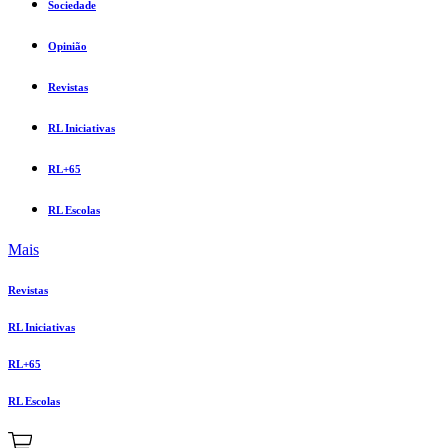
Sociedade
Opinião
Revistas
RL Iniciativas
RL+65
RL Escolas
Mais
Revistas
RL Iniciativas
RL+65
RL Escolas