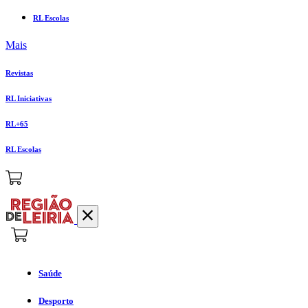
RL Escolas
Mais
Revistas
RL Iniciativas
RL+65
RL Escolas
Saúde
Desporto