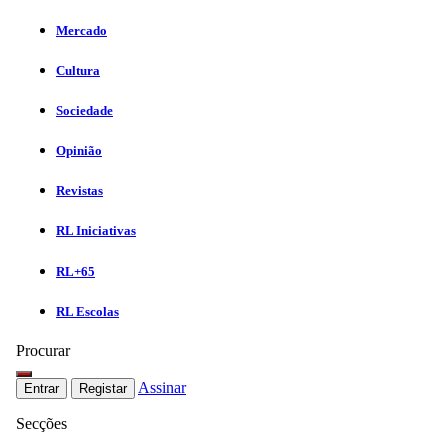
Mercado
Cultura
Sociedade
Opinião
Revistas
RL Iniciativas
RL+65
RL Escolas
Procurar
Assinar
Entrar
Registar
Secções