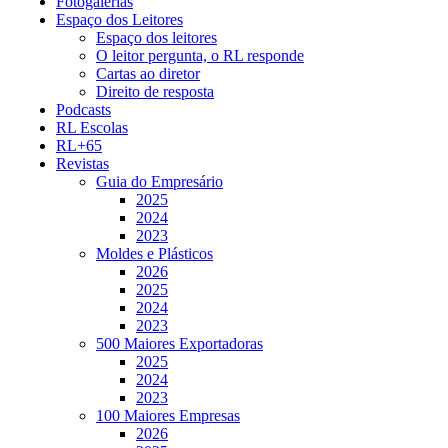
Fotogalerias
Espaço dos Leitores
Espaço dos leitores
O leitor pergunta, o RL responde
Cartas ao diretor
Direito de resposta
Podcasts
RL Escolas
RL+65
Revistas
Guia do Empresário
2025
2024
2023
Moldes e Plásticos
2026
2025
2024
2023
500 Maiores Exportadoras
2025
2024
2023
100 Maiores Empresas
2026