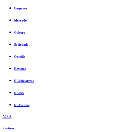
Desporto
Mercado
Cultura
Sociedade
Opinião
Revistas
RL Iniciativas
RL+65
RL Escolas
Mais
Revistas