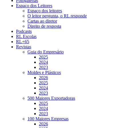
Fotogalerias
Espaço dos Leitores
Espaço dos leitores
O leitor pergunta, o RL responde
Cartas ao diretor
Direito de resposta
Podcasts
RL Escolas
RL+65
Revistas
Guia do Empresário
2025
2024
2023
Moldes e Plásticos
2026
2025
2024
2023
500 Maiores Exportadoras
2025
2024
2023
100 Maiores Empresas
2026