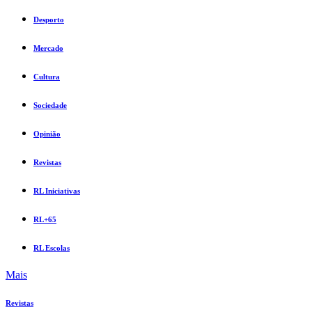
Desporto
Mercado
Cultura
Sociedade
Opinião
Revistas
RL Iniciativas
RL+65
RL Escolas
Mais
Revistas