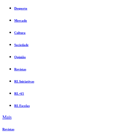
Desporto
Mercado
Cultura
Sociedade
Opinião
Revistas
RL Iniciativas
RL+65
RL Escolas
Mais
Revistas