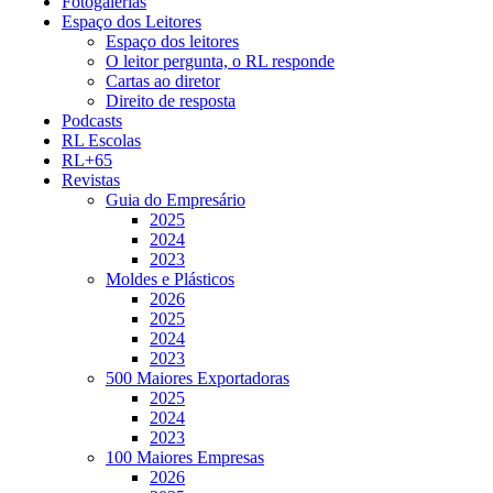
Fotogalerias
Espaço dos Leitores
Espaço dos leitores
O leitor pergunta, o RL responde
Cartas ao diretor
Direito de resposta
Podcasts
RL Escolas
RL+65
Revistas
Guia do Empresário
2025
2024
2023
Moldes e Plásticos
2026
2025
2024
2023
500 Maiores Exportadoras
2025
2024
2023
100 Maiores Empresas
2026