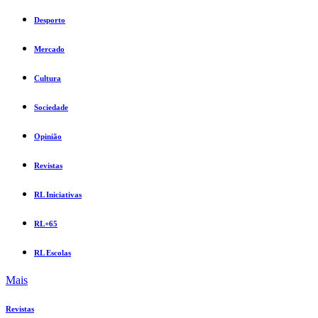
Desporto
Mercado
Cultura
Sociedade
Opinião
Revistas
RL Iniciativas
RL+65
RL Escolas
Mais
Revistas