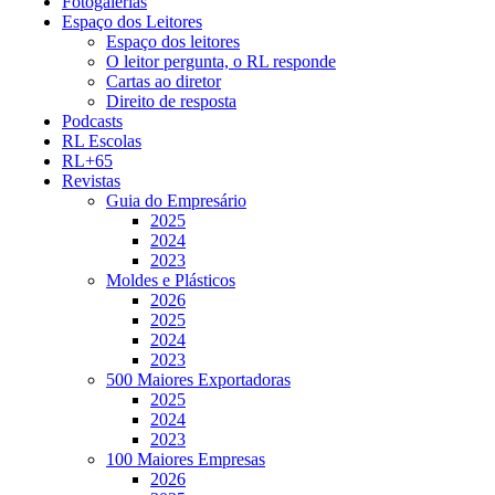
Fotogalerias
Espaço dos Leitores
Espaço dos leitores
O leitor pergunta, o RL responde
Cartas ao diretor
Direito de resposta
Podcasts
RL Escolas
RL+65
Revistas
Guia do Empresário
2025
2024
2023
Moldes e Plásticos
2026
2025
2024
2023
500 Maiores Exportadoras
2025
2024
2023
100 Maiores Empresas
2026