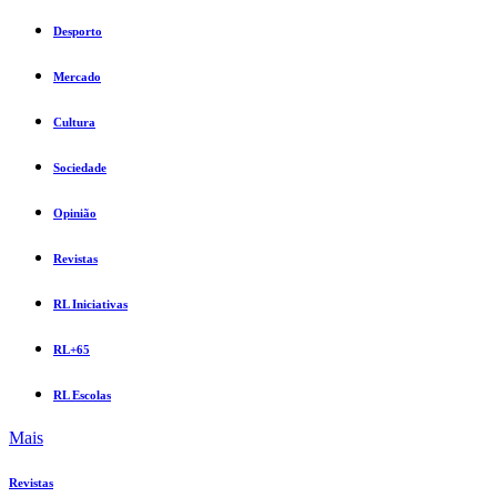
Desporto
Mercado
Cultura
Sociedade
Opinião
Revistas
RL Iniciativas
RL+65
RL Escolas
Mais
Revistas