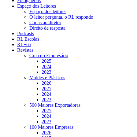
Fotogalerias
Espaço dos Leitores
Espaço dos leitores
O leitor pergunta, o RL responde
Cartas ao diretor
Direito de resposta
Podcasts
RL Escolas
RL+65
Revistas
Guia do Empresário
2025
2024
2023
Moldes e Plásticos
2026
2025
2024
2023
500 Maiores Exportadoras
2025
2024
2023
100 Maiores Empresas
2026