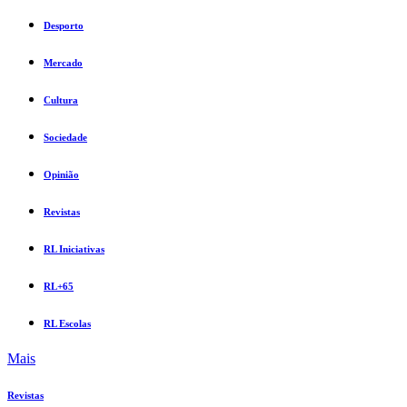
Desporto
Mercado
Cultura
Sociedade
Opinião
Revistas
RL Iniciativas
RL+65
RL Escolas
Mais
Revistas