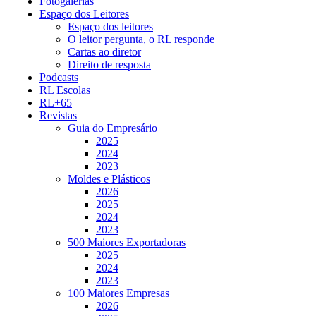
Fotogalerias
Espaço dos Leitores
Espaço dos leitores
O leitor pergunta, o RL responde
Cartas ao diretor
Direito de resposta
Podcasts
RL Escolas
RL+65
Revistas
Guia do Empresário
2025
2024
2023
Moldes e Plásticos
2026
2025
2024
2023
500 Maiores Exportadoras
2025
2024
2023
100 Maiores Empresas
2026