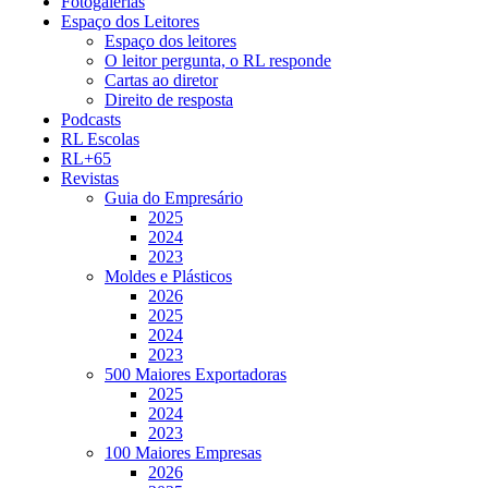
Fotogalerias
Espaço dos Leitores
Espaço dos leitores
O leitor pergunta, o RL responde
Cartas ao diretor
Direito de resposta
Podcasts
RL Escolas
RL+65
Revistas
Guia do Empresário
2025
2024
2023
Moldes e Plásticos
2026
2025
2024
2023
500 Maiores Exportadoras
2025
2024
2023
100 Maiores Empresas
2026