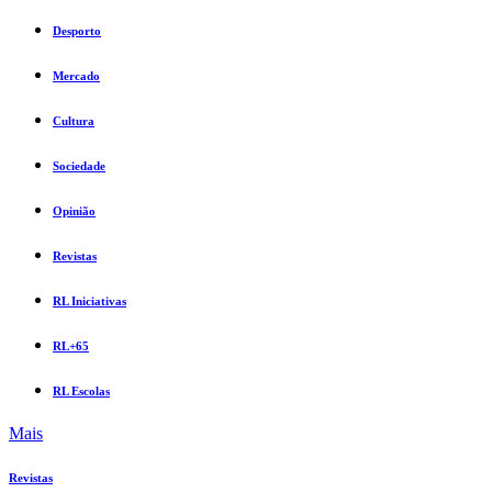
Desporto
Mercado
Cultura
Sociedade
Opinião
Revistas
RL Iniciativas
RL+65
RL Escolas
Mais
Revistas