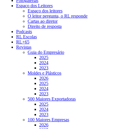
Fotogalerias
Espaço dos Leitores
Espaço dos leitores
O leitor pergunta, o RL responde
Cartas ao diretor
Direito de resposta
Podcasts
RL Escolas
RL+65
Revistas
Guia do Empresário
2025
2024
2023
Moldes e Plásticos
2026
2025
2024
2023
500 Maiores Exportadoras
2025
2024
2023
100 Maiores Empresas
2026