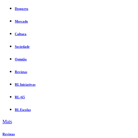
Desporto
Mercado
Cultura
Sociedade
Opinião
Revistas
RL Iniciativas
RL+65
RL Escolas
Mais
Revistas