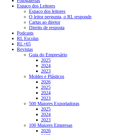
Fotogalerias
Espaço dos Leitores
Espaço dos leitores
O leitor pergunta, o RL responde
Cartas ao diretor
Direito de resposta
Podcasts
RL Escolas
RL+65
Revistas
Guia do Empresário
2025
2024
2023
Moldes e Plásticos
2026
2025
2024
2023
500 Maiores Exportadoras
2025
2024
2023
100 Maiores Empresas
2026