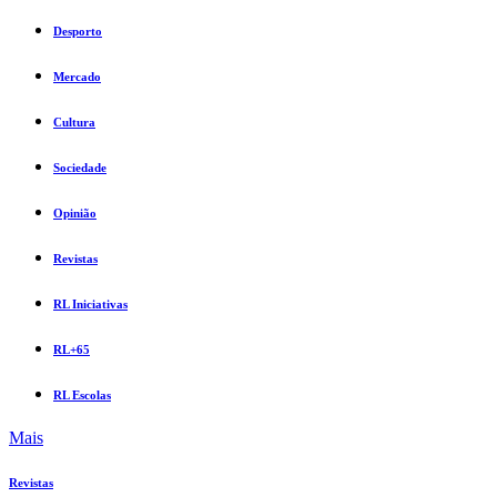
Desporto
Mercado
Cultura
Sociedade
Opinião
Revistas
RL Iniciativas
RL+65
RL Escolas
Mais
Revistas