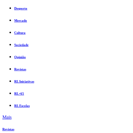
Desporto
Mercado
Cultura
Sociedade
Opinião
Revistas
RL Iniciativas
RL+65
RL Escolas
Mais
Revistas