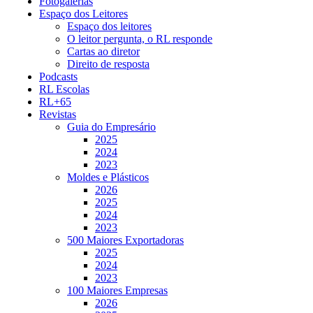
Fotogalerias
Espaço dos Leitores
Espaço dos leitores
O leitor pergunta, o RL responde
Cartas ao diretor
Direito de resposta
Podcasts
RL Escolas
RL+65
Revistas
Guia do Empresário
2025
2024
2023
Moldes e Plásticos
2026
2025
2024
2023
500 Maiores Exportadoras
2025
2024
2023
100 Maiores Empresas
2026