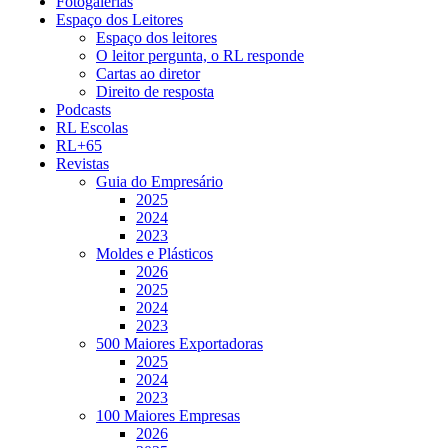
Fotogalerias
Espaço dos Leitores
Espaço dos leitores
O leitor pergunta, o RL responde
Cartas ao diretor
Direito de resposta
Podcasts
RL Escolas
RL+65
Revistas
Guia do Empresário
2025
2024
2023
Moldes e Plásticos
2026
2025
2024
2023
500 Maiores Exportadoras
2025
2024
2023
100 Maiores Empresas
2026