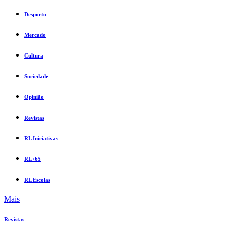
Desporto
Mercado
Cultura
Sociedade
Opinião
Revistas
RL Iniciativas
RL+65
RL Escolas
Mais
Revistas