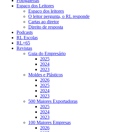
Fotogalerias
Espaço dos Leitores
Espaço dos leitores
O leitor pergunta, o RL responde
Cartas ao diretor
Direito de resposta
Podcasts
RL Escolas
RL+65
Revistas
Guia do Empresário
2025
2024
2023
Moldes e Plásticos
2026
2025
2024
2023
500 Maiores Exportadoras
2025
2024
2023
100 Maiores Empresas
2026