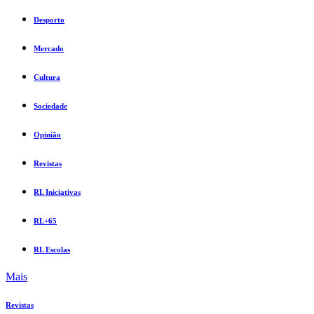
Desporto
Mercado
Cultura
Sociedade
Opinião
Revistas
RL Iniciativas
RL+65
RL Escolas
Mais
Revistas