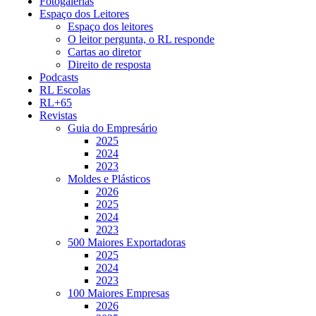
Fotogalerias
Espaço dos Leitores
Espaço dos leitores
O leitor pergunta, o RL responde
Cartas ao diretor
Direito de resposta
Podcasts
RL Escolas
RL+65
Revistas
Guia do Empresário
2025
2024
2023
Moldes e Plásticos
2026
2025
2024
2023
500 Maiores Exportadoras
2025
2024
2023
100 Maiores Empresas
2026