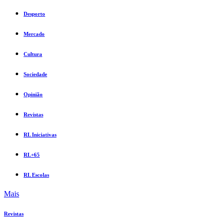
Desporto
Mercado
Cultura
Sociedade
Opinião
Revistas
RL Iniciativas
RL+65
RL Escolas
Mais
Revistas