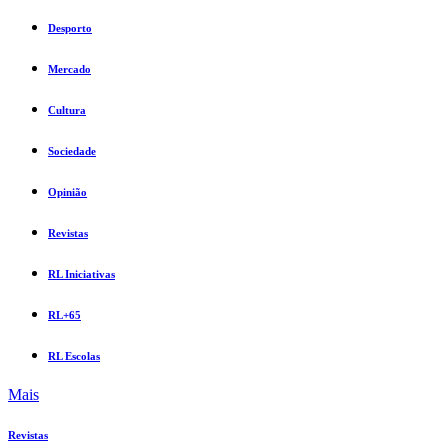
Desporto
Mercado
Cultura
Sociedade
Opinião
Revistas
RL Iniciativas
RL+65
RL Escolas
Mais
Revistas