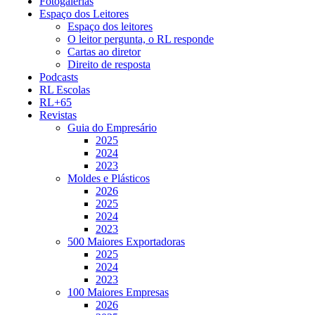
Fotogalerias
Espaço dos Leitores
Espaço dos leitores
O leitor pergunta, o RL responde
Cartas ao diretor
Direito de resposta
Podcasts
RL Escolas
RL+65
Revistas
Guia do Empresário
2025
2024
2023
Moldes e Plásticos
2026
2025
2024
2023
500 Maiores Exportadoras
2025
2024
2023
100 Maiores Empresas
2026