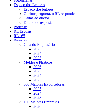
Fotogalerias
Espaço dos Leitores
Espaço dos leitores
O leitor pergunta, o RL responde
Cartas ao diretor
Direito de resposta
Podcasts
RL Escolas
RL+65
Revistas
Guia do Empresário
2025
2024
2023
Moldes e Plásticos
2026
2025
2024
2023
500 Maiores Exportadoras
2025
2024
2023
100 Maiores Empresas
2026