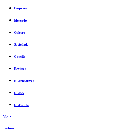
Desporto
Mercado
Cultura
Sociedade
Opinião
Revistas
RL Iniciativas
RL+65
RL Escolas
Mais
Revistas