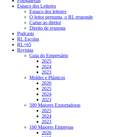
Fotogalerias
Espaço dos Leitores
Espaço dos leitores
O leitor pergunta, o RL responde
Cartas ao diretor
Direito de resposta
Podcasts
RL Escolas
RL+65
Revistas
Guia do Empresário
2025
2024
2023
Moldes e Plásticos
2026
2025
2024
2023
500 Maiores Exportadoras
2025
2024
2023
100 Maiores Empresas
2026