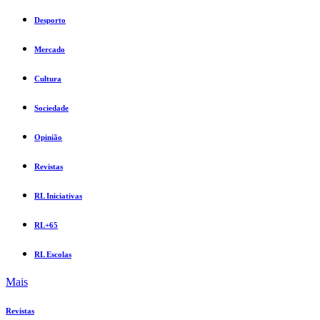
Desporto
Mercado
Cultura
Sociedade
Opinião
Revistas
RL Iniciativas
RL+65
RL Escolas
Mais
Revistas