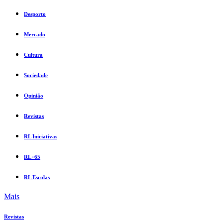
Desporto
Mercado
Cultura
Sociedade
Opinião
Revistas
RL Iniciativas
RL+65
RL Escolas
Mais
Revistas