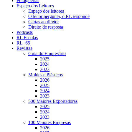
Fotogalerias
Espaço dos Leitores
Espaço dos leitores
O leitor pergunta, o RL responde
Cartas ao diretor
Direito de resposta
Podcasts
RL Escolas
RL+65
Revistas
Guia do Empresário
2025
2024
2023
Moldes e Plásticos
2026
2025
2024
2023
500 Maiores Exportadoras
2025
2024
2023
100 Maiores Empresas
2026