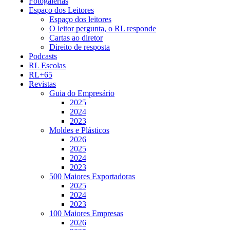
Fotogalerias
Espaço dos Leitores
Espaço dos leitores
O leitor pergunta, o RL responde
Cartas ao diretor
Direito de resposta
Podcasts
RL Escolas
RL+65
Revistas
Guia do Empresário
2025
2024
2023
Moldes e Plásticos
2026
2025
2024
2023
500 Maiores Exportadoras
2025
2024
2023
100 Maiores Empresas
2026