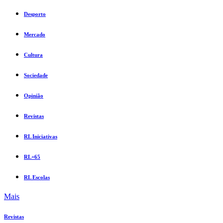
Desporto
Mercado
Cultura
Sociedade
Opinião
Revistas
RL Iniciativas
RL+65
RL Escolas
Mais
Revistas