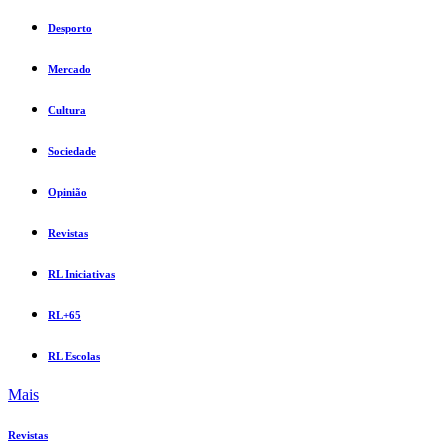
Desporto
Mercado
Cultura
Sociedade
Opinião
Revistas
RL Iniciativas
RL+65
RL Escolas
Mais
Revistas