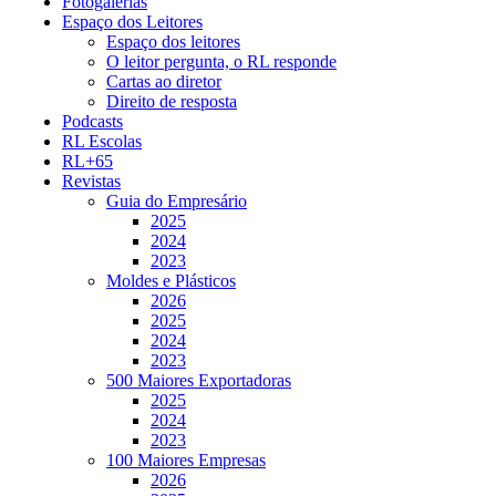
Fotogalerias
Espaço dos Leitores
Espaço dos leitores
O leitor pergunta, o RL responde
Cartas ao diretor
Direito de resposta
Podcasts
RL Escolas
RL+65
Revistas
Guia do Empresário
2025
2024
2023
Moldes e Plásticos
2026
2025
2024
2023
500 Maiores Exportadoras
2025
2024
2023
100 Maiores Empresas
2026