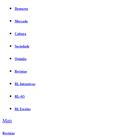
Desporto
Mercado
Cultura
Sociedade
Opinião
Revistas
RL Iniciativas
RL+65
RL Escolas
Mais
Revistas