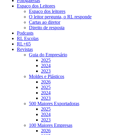
Fotogalerias
Espaço dos Leitores
Espaço dos leitores
O leitor pergunta, o RL responde
Cartas ao diretor
Direito de resposta
Podcasts
RL Escolas
RL+65
Revistas
Guia do Empresário
2025
2024
2023
Moldes e Plásticos
2026
2025
2024
2023
500 Maiores Exportadoras
2025
2024
2023
100 Maiores Empresas
2026