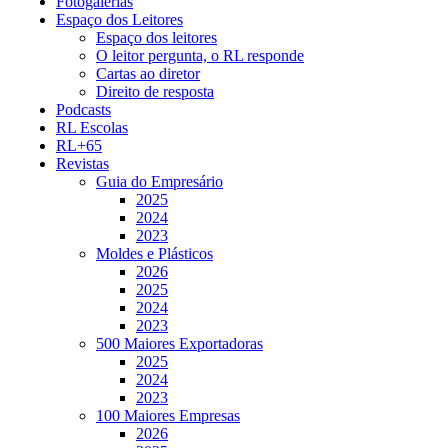
Fotogalerias
Espaço dos Leitores
Espaço dos leitores
O leitor pergunta, o RL responde
Cartas ao diretor
Direito de resposta
Podcasts
RL Escolas
RL+65
Revistas
Guia do Empresário
2025
2024
2023
Moldes e Plásticos
2026
2025
2024
2023
500 Maiores Exportadoras
2025
2024
2023
100 Maiores Empresas
2026