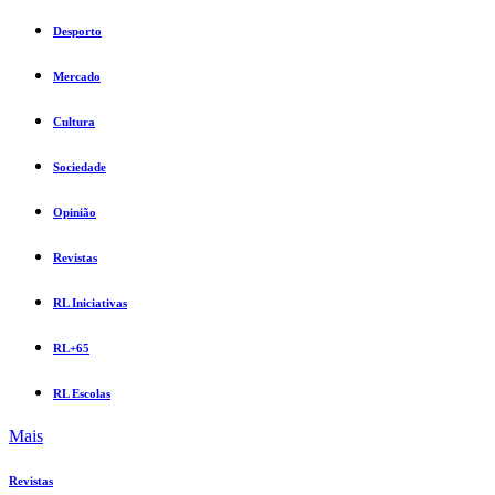
Desporto
Mercado
Cultura
Sociedade
Opinião
Revistas
RL Iniciativas
RL+65
RL Escolas
Mais
Revistas