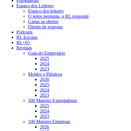
Fotogalerias
Espaço dos Leitores
Espaço dos leitores
O leitor pergunta, o RL responde
Cartas ao diretor
Direito de resposta
Podcasts
RL Escolas
RL+65
Revistas
Guia do Empresário
2025
2024
2023
Moldes e Plásticos
2026
2025
2024
2023
500 Maiores Exportadoras
2025
2024
2023
100 Maiores Empresas
2026