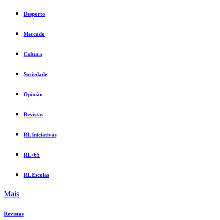
Desporto
Mercado
Cultura
Sociedade
Opinião
Revistas
RL Iniciativas
RL+65
RL Escolas
Mais
Revistas