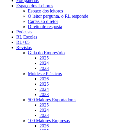
Fotogalerias
Espaço dos Leitores
Espaço dos leitores
O leitor pergunta, o RL responde
Cartas ao diretor
Direito de resposta
Podcasts
RL Escolas
RL+65
Revistas
Guia do Empresário
2025
2024
2023
Moldes e Plásticos
2026
2025
2024
2023
500 Maiores Exportadoras
2025
2024
2023
100 Maiores Empresas
2026