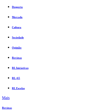
Desporto
Mercado
Cultura
Sociedade
Opinião
Revistas
RL Iniciativas
RL+65
RL Escolas
Mais
Revistas