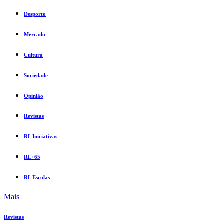
Desporto
Mercado
Cultura
Sociedade
Opinião
Revistas
RL Iniciativas
RL+65
RL Escolas
Mais
Revistas