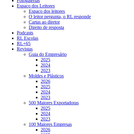
Fotogalerias
Espaço dos Leitores
Espaço dos leitores
O leitor pergunta, o RL responde
Cartas ao diretor
Direito de resposta
Podcasts
RL Escolas
RL+65
Revistas
Guia do Empresário
2025
2024
2023
Moldes e Plásticos
2026
2025
2024
2023
500 Maiores Exportadoras
2025
2024
2023
100 Maiores Empresas
2026