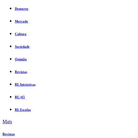
Desporto
Mercado
Cultura
Sociedade
Opinião
Revistas
RL Iniciativas
RL+65
RL Escolas
Mais
Revistas