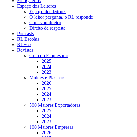
Fotogalerias
Espaço dos Leitores
Espaço dos leitores
O leitor pergunta, o RL responde
Cartas ao diretor
Direito de resposta
Podcasts
RL Escolas
RL+65
Revistas
Guia do Empresário
2025
2024
2023
Moldes e Plásticos
2026
2025
2024
2023
500 Maiores Exportadoras
2025
2024
2023
100 Maiores Empresas
2026