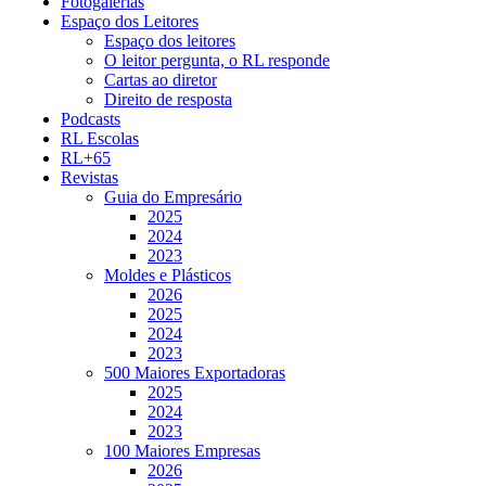
Fotogalerias
Espaço dos Leitores
Espaço dos leitores
O leitor pergunta, o RL responde
Cartas ao diretor
Direito de resposta
Podcasts
RL Escolas
RL+65
Revistas
Guia do Empresário
2025
2024
2023
Moldes e Plásticos
2026
2025
2024
2023
500 Maiores Exportadoras
2025
2024
2023
100 Maiores Empresas
2026