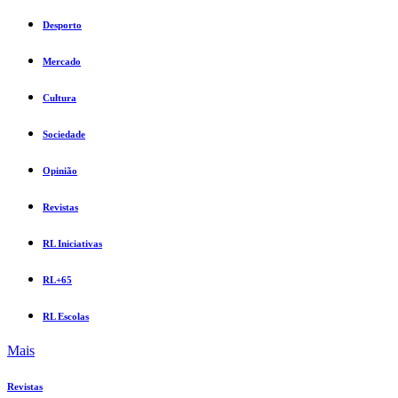
Desporto
Mercado
Cultura
Sociedade
Opinião
Revistas
RL Iniciativas
RL+65
RL Escolas
Mais
Revistas