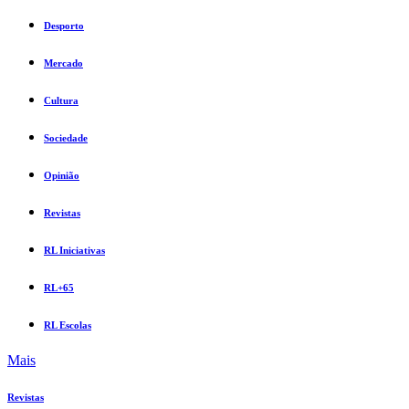
Desporto
Mercado
Cultura
Sociedade
Opinião
Revistas
RL Iniciativas
RL+65
RL Escolas
Mais
Revistas