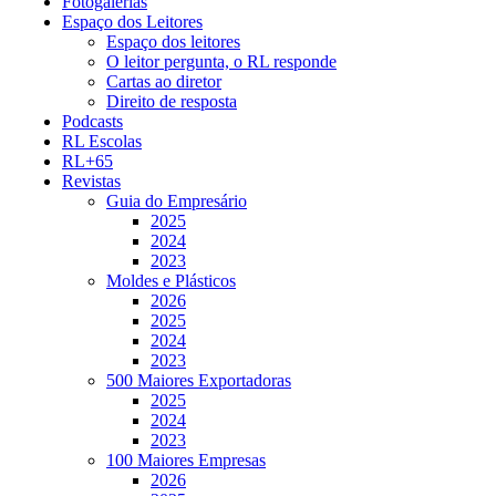
Fotogalerias
Espaço dos Leitores
Espaço dos leitores
O leitor pergunta, o RL responde
Cartas ao diretor
Direito de resposta
Podcasts
RL Escolas
RL+65
Revistas
Guia do Empresário
2025
2024
2023
Moldes e Plásticos
2026
2025
2024
2023
500 Maiores Exportadoras
2025
2024
2023
100 Maiores Empresas
2026