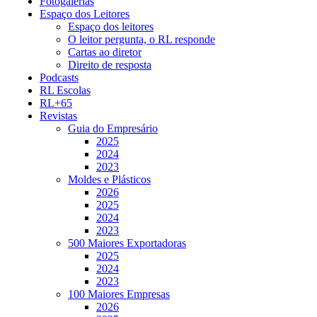
Fotogalerias
Espaço dos Leitores
Espaço dos leitores
O leitor pergunta, o RL responde
Cartas ao diretor
Direito de resposta
Podcasts
RL Escolas
RL+65
Revistas
Guia do Empresário
2025
2024
2023
Moldes e Plásticos
2026
2025
2024
2023
500 Maiores Exportadoras
2025
2024
2023
100 Maiores Empresas
2026