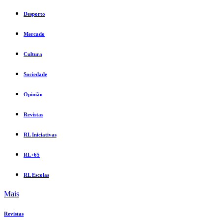
Desporto
Mercado
Cultura
Sociedade
Opinião
Revistas
RL Iniciativas
RL+65
RL Escolas
Mais
Revistas