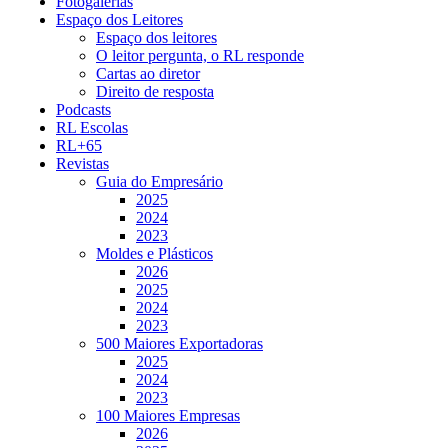
Fotogalerias
Espaço dos Leitores
Espaço dos leitores
O leitor pergunta, o RL responde
Cartas ao diretor
Direito de resposta
Podcasts
RL Escolas
RL+65
Revistas
Guia do Empresário
2025
2024
2023
Moldes e Plásticos
2026
2025
2024
2023
500 Maiores Exportadoras
2025
2024
2023
100 Maiores Empresas
2026