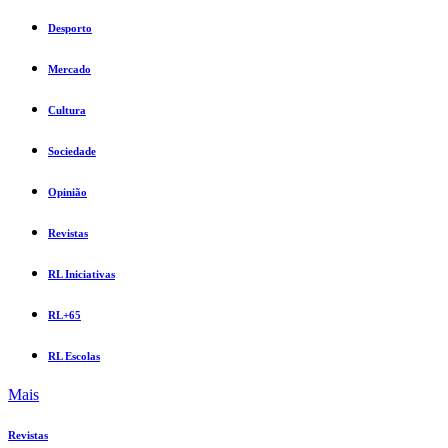
Desporto
Mercado
Cultura
Sociedade
Opinião
Revistas
RL Iniciativas
RL+65
RL Escolas
Mais
Revistas