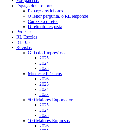
Fotogalerias
Espaço dos Leitores
Espaço dos leitores
O leitor pergunta, o RL responde
Cartas ao diretor
Direito de resposta
Podcasts
RL Escolas
RL+65
Revistas
Guia do Empresário
2025
2024
2023
Moldes e Plásticos
2026
2025
2024
2023
500 Maiores Exportadoras
2025
2024
2023
100 Maiores Empresas
2026