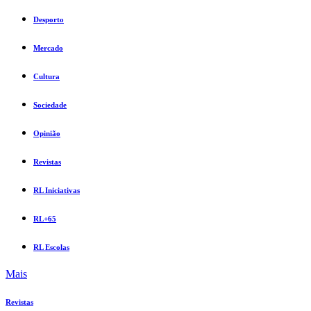
Desporto
Mercado
Cultura
Sociedade
Opinião
Revistas
RL Iniciativas
RL+65
RL Escolas
Mais
Revistas