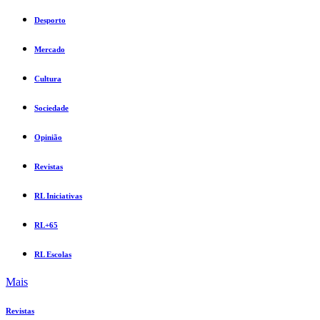
Desporto
Mercado
Cultura
Sociedade
Opinião
Revistas
RL Iniciativas
RL+65
RL Escolas
Mais
Revistas