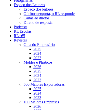
Fotogalerias
Espaço dos Leitores
Espaço dos leitores
O leitor pergunta, o RL responde
Cartas ao diretor
Direito de resposta
Podcasts
RL Escolas
RL+65
Revistas
Guia do Empresário
2025
2024
2023
Moldes e Plásticos
2026
2025
2024
2023
500 Maiores Exportadoras
2025
2024
2023
100 Maiores Empresas
2026