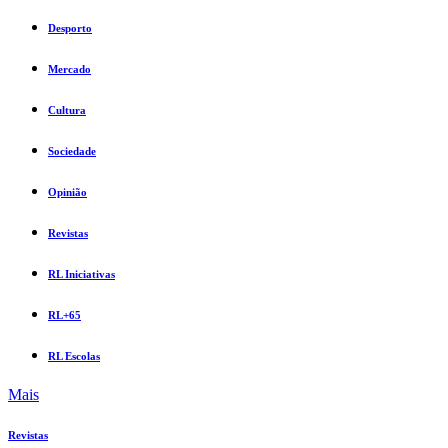
Desporto
Mercado
Cultura
Sociedade
Opinião
Revistas
RL Iniciativas
RL+65
RL Escolas
Mais
Revistas