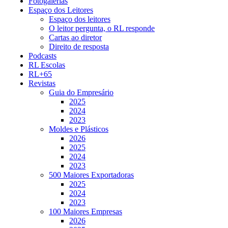
Fotogalerias
Espaço dos Leitores
Espaço dos leitores
O leitor pergunta, o RL responde
Cartas ao diretor
Direito de resposta
Podcasts
RL Escolas
RL+65
Revistas
Guia do Empresário
2025
2024
2023
Moldes e Plásticos
2026
2025
2024
2023
500 Maiores Exportadoras
2025
2024
2023
100 Maiores Empresas
2026