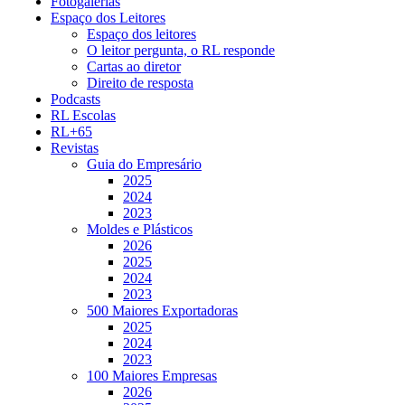
Fotogalerias
Espaço dos Leitores
Espaço dos leitores
O leitor pergunta, o RL responde
Cartas ao diretor
Direito de resposta
Podcasts
RL Escolas
RL+65
Revistas
Guia do Empresário
2025
2024
2023
Moldes e Plásticos
2026
2025
2024
2023
500 Maiores Exportadoras
2025
2024
2023
100 Maiores Empresas
2026