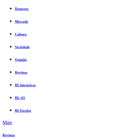
Desporto
Mercado
Cultura
Sociedade
Opinião
Revistas
RL Iniciativas
RL+65
RL Escolas
Mais
Revistas