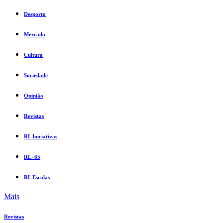
Desporto
Mercado
Cultura
Sociedade
Opinião
Revistas
RL Iniciativas
RL+65
RL Escolas
Mais
Revistas