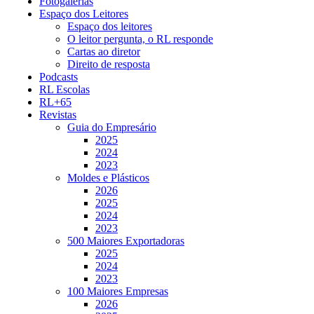
Fotogalerias
Espaço dos Leitores
Espaço dos leitores
O leitor pergunta, o RL responde
Cartas ao diretor
Direito de resposta
Podcasts
RL Escolas
RL+65
Revistas
Guia do Empresário
2025
2024
2023
Moldes e Plásticos
2026
2025
2024
2023
500 Maiores Exportadoras
2025
2024
2023
100 Maiores Empresas
2026