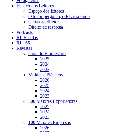
Fotogalerias
Espaço dos Leitores
Espaço dos leitores
O leitor pergunta, o RL responde
Cartas ao diretor
Direito de resposta
Podcasts
RL Escolas
RL+65
Revistas
Guia do Empresário
2025
2024
2023
Moldes e Plásticos
2026
2025
2024
2023
500 Maiores Exportadoras
2025
2024
2023
100 Maiores Empresas
2026