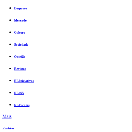
Desporto
Mercado
Cultura
Sociedade
Opinião
Revistas
RL Iniciativas
RL+65
RL Escolas
Mais
Revistas