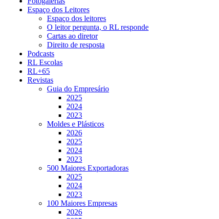
Fotogalerias
Espaço dos Leitores
Espaço dos leitores
O leitor pergunta, o RL responde
Cartas ao diretor
Direito de resposta
Podcasts
RL Escolas
RL+65
Revistas
Guia do Empresário
2025
2024
2023
Moldes e Plásticos
2026
2025
2024
2023
500 Maiores Exportadoras
2025
2024
2023
100 Maiores Empresas
2026