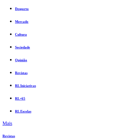
Desporto
Mercado
Cultura
Sociedade
Opinião
Revistas
RL Iniciativas
RL+65
RL Escolas
Mais
Revistas