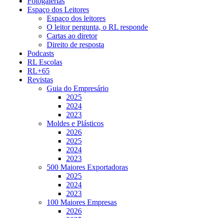
Fotogalerias
Espaço dos Leitores
Espaço dos leitores
O leitor pergunta, o RL responde
Cartas ao diretor
Direito de resposta
Podcasts
RL Escolas
RL+65
Revistas
Guia do Empresário
2025
2024
2023
Moldes e Plásticos
2026
2025
2024
2023
500 Maiores Exportadoras
2025
2024
2023
100 Maiores Empresas
2026