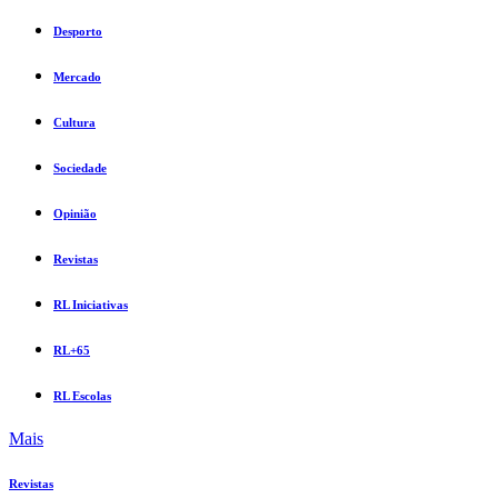
Desporto
Mercado
Cultura
Sociedade
Opinião
Revistas
RL Iniciativas
RL+65
RL Escolas
Mais
Revistas