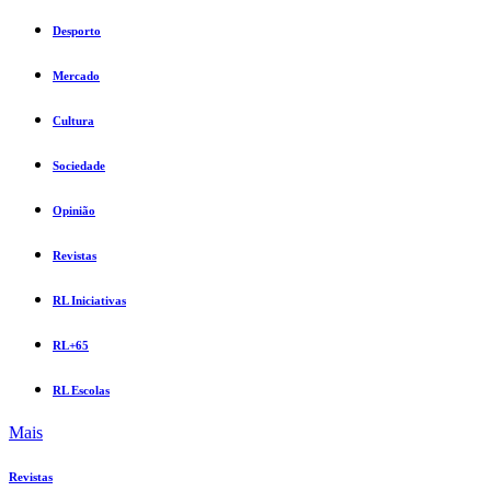
Desporto
Mercado
Cultura
Sociedade
Opinião
Revistas
RL Iniciativas
RL+65
RL Escolas
Mais
Revistas