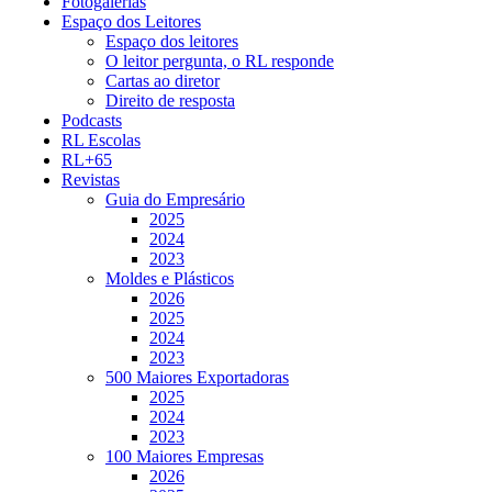
Fotogalerias
Espaço dos Leitores
Espaço dos leitores
O leitor pergunta, o RL responde
Cartas ao diretor
Direito de resposta
Podcasts
RL Escolas
RL+65
Revistas
Guia do Empresário
2025
2024
2023
Moldes e Plásticos
2026
2025
2024
2023
500 Maiores Exportadoras
2025
2024
2023
100 Maiores Empresas
2026