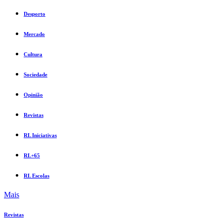
Desporto
Mercado
Cultura
Sociedade
Opinião
Revistas
RL Iniciativas
RL+65
RL Escolas
Mais
Revistas