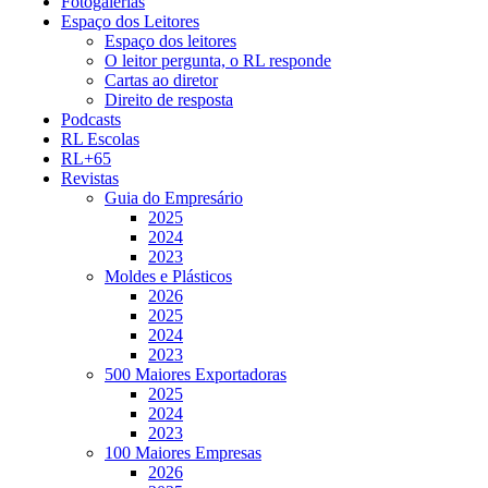
Fotogalerias
Espaço dos Leitores
Espaço dos leitores
O leitor pergunta, o RL responde
Cartas ao diretor
Direito de resposta
Podcasts
RL Escolas
RL+65
Revistas
Guia do Empresário
2025
2024
2023
Moldes e Plásticos
2026
2025
2024
2023
500 Maiores Exportadoras
2025
2024
2023
100 Maiores Empresas
2026