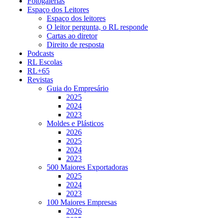
Fotogalerias
Espaço dos Leitores
Espaço dos leitores
O leitor pergunta, o RL responde
Cartas ao diretor
Direito de resposta
Podcasts
RL Escolas
RL+65
Revistas
Guia do Empresário
2025
2024
2023
Moldes e Plásticos
2026
2025
2024
2023
500 Maiores Exportadoras
2025
2024
2023
100 Maiores Empresas
2026