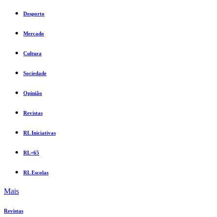
Desporto
Mercado
Cultura
Sociedade
Opinião
Revistas
RL Iniciativas
RL+65
RL Escolas
Mais
Revistas