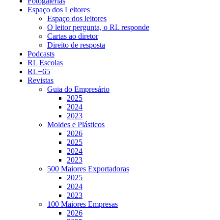
Fotogalerias
Espaço dos Leitores
Espaço dos leitores
O leitor pergunta, o RL responde
Cartas ao diretor
Direito de resposta
Podcasts
RL Escolas
RL+65
Revistas
Guia do Empresário
2025
2024
2023
Moldes e Plásticos
2026
2025
2024
2023
500 Maiores Exportadoras
2025
2024
2023
100 Maiores Empresas
2026