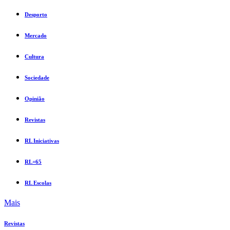
Desporto
Mercado
Cultura
Sociedade
Opinião
Revistas
RL Iniciativas
RL+65
RL Escolas
Mais
Revistas