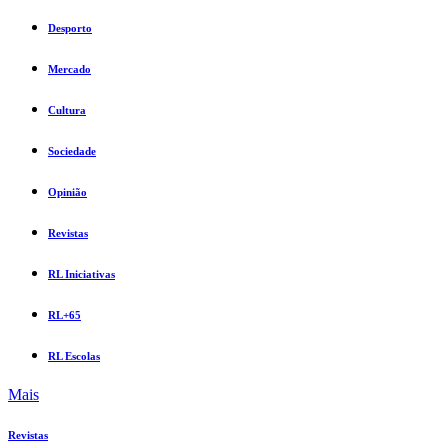
Desporto
Mercado
Cultura
Sociedade
Opinião
Revistas
RL Iniciativas
RL+65
RL Escolas
Mais
Revistas