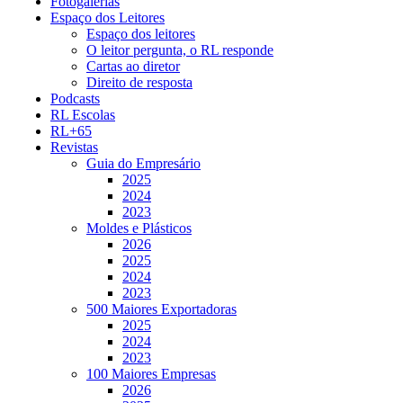
Fotogalerias
Espaço dos Leitores
Espaço dos leitores
O leitor pergunta, o RL responde
Cartas ao diretor
Direito de resposta
Podcasts
RL Escolas
RL+65
Revistas
Guia do Empresário
2025
2024
2023
Moldes e Plásticos
2026
2025
2024
2023
500 Maiores Exportadoras
2025
2024
2023
100 Maiores Empresas
2026