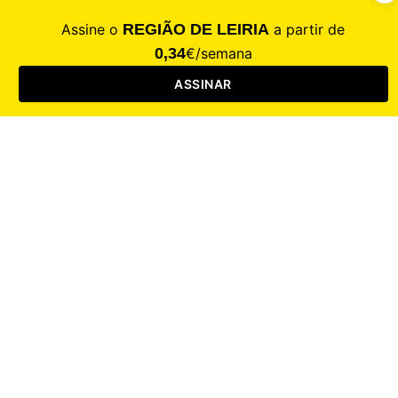
Contacte-nos
Assinar
Loja
Entrar
CALAMIDADE
Saúde
Desporto
Mercado
Cultura
Sociedade
Opinião
Revistas