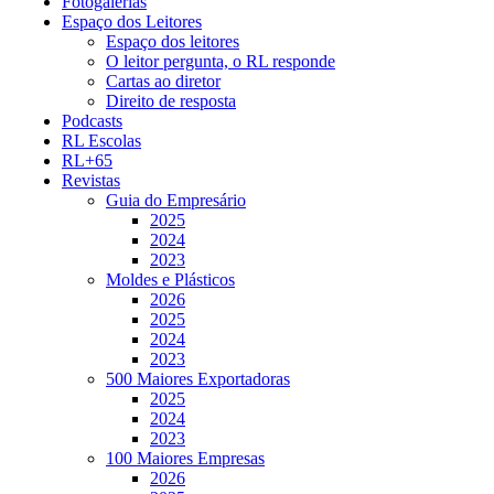
Fotogalerias
Espaço dos Leitores
Espaço dos leitores
O leitor pergunta, o RL responde
Cartas ao diretor
Direito de resposta
Podcasts
RL Escolas
RL+65
Revistas
Guia do Empresário
2025
2024
2023
Moldes e Plásticos
2026
2025
2024
2023
500 Maiores Exportadoras
2025
2024
2023
100 Maiores Empresas
2026