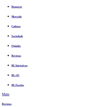
Desporto
Mercado
Cultura
Sociedade
Opinião
Revistas
RL Iniciativas
RL+65
RL Escolas
Mais
Revistas