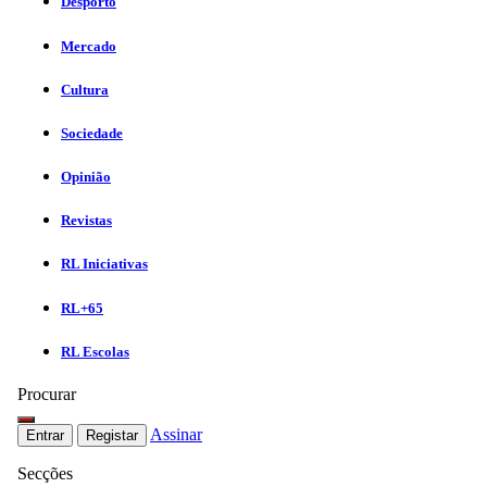
Desporto
Mercado
Cultura
Sociedade
Opinião
Revistas
RL Iniciativas
RL+65
RL Escolas
Procurar
Assinar
Entrar
Registar
Secções