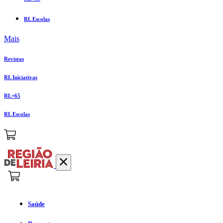
RL Escolas
Mais
Revistas
RL Iniciativas
RL+65
RL Escolas
Saúde