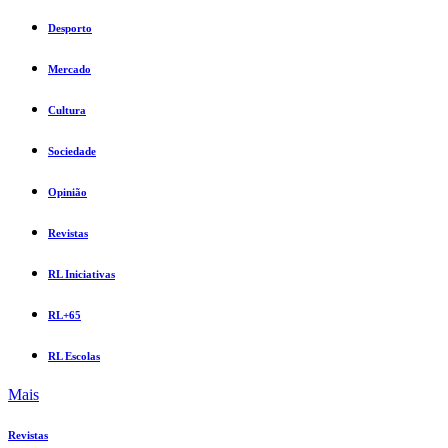
Desporto
Mercado
Cultura
Sociedade
Opinião
Revistas
RL Iniciativas
RL+65
RL Escolas
Mais
Revistas