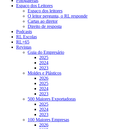
Fotogalerias
Espaço dos Leitores
Espaço dos leitores
O leitor pergunta, o RL responde
Cartas ao diretor
Direito de resposta
Podcasts
RL Escolas
RL+65
Revistas
Guia do Empresário
2025
2024
2023
Moldes e Plásticos
2026
2025
2024
2023
500 Maiores Exportadoras
2025
2024
2023
100 Maiores Empresas
2026