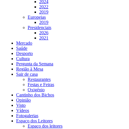
2024
2022
2019
Europeias
2019
Presidenciais
2026
2021
Mercado
Saúde
Desporto
Cultura
Pergunta da Semana
Região à Mesa
Sair de casa
Restaurantes
Festas e Feiras
Oxigénio
Cantinho dos Bichos
Opinião
Visto
Vídeos
Fotogalerias
Espaço dos Leitores
Espaço dos leitores