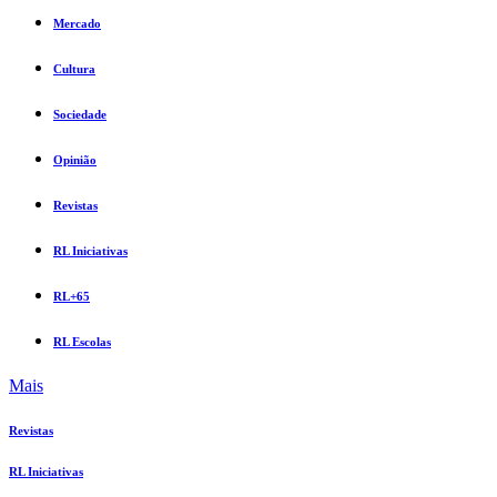
Mercado
Cultura
Sociedade
Opinião
Revistas
RL Iniciativas
RL+65
RL Escolas
Mais
Revistas
RL Iniciativas